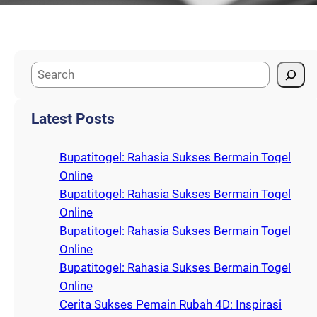
S
e
a
Latest Posts
r
c
Bupatitogel: Rahasia Sukses Bermain Togel
h
Online
Bupatitogel: Rahasia Sukses Bermain Togel
Online
Bupatitogel: Rahasia Sukses Bermain Togel
Online
Bupatitogel: Rahasia Sukses Bermain Togel
Online
Cerita Sukses Pemain Rubah 4D: Inspirasi