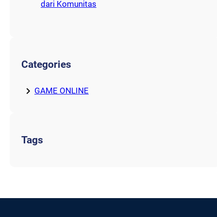
dari Komunitas
Categories
GAME ONLINE
Tags