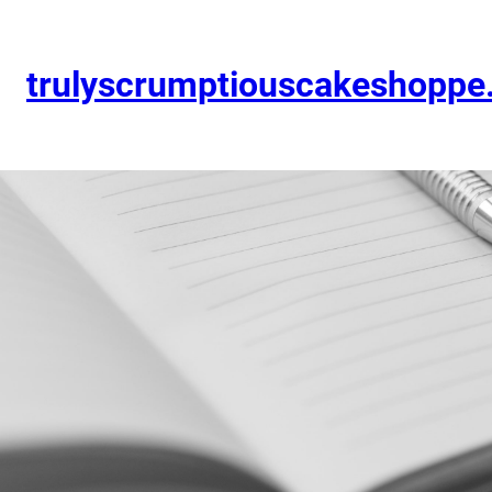
Skip
to
content
trulyscrumptiouscakeshopp