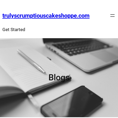
Skip
to
trulyscrumptiouscakeshoppe.com
content
Get Started
Blogs