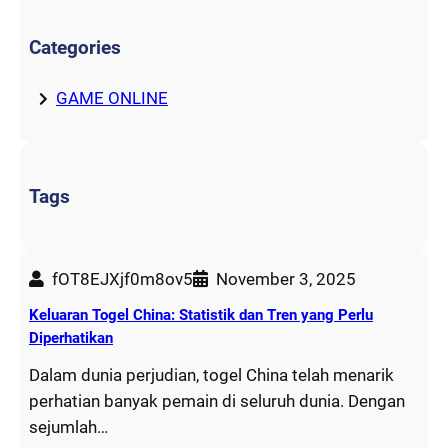
Categories
GAME ONLINE
Tags
fOT8EJXjf0m8ov5
November 3, 2025
Keluaran Togel China: Statistik dan Tren yang Perlu
Diperhatikan
Dalam dunia perjudian, togel China telah menarik
perhatian banyak pemain di seluruh dunia. Dengan
sejumlah…