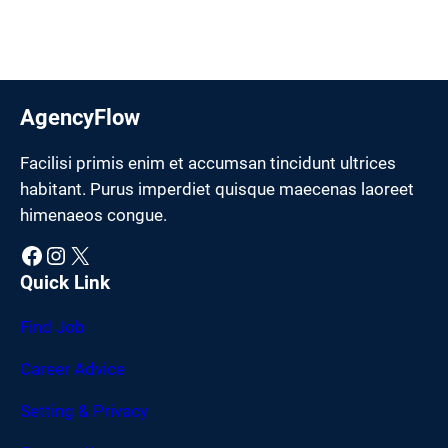
AgencyFlow
Facilisi primis enim et accumsan tincidunt ultrices
habitant. Purus imperdiet quisque maecenas laoreet
himenaeos congue.
Facebook
Instagram
X
Quick Link
Find Job
Career Advice
Setting & Privacy