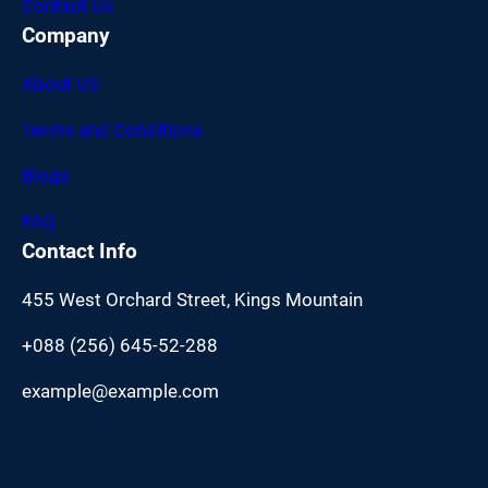
Contact Us
Company
About US
Terms and Conditions
Blogs
FAQ
Contact Info
455 West Orchard Street, Kings Mountain
+088 (256) 645-52-288
example@example.com