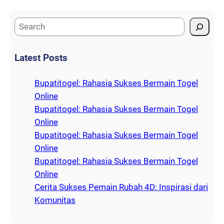
S
e
a
Latest Posts
r
c
Bupatitogel: Rahasia Sukses Bermain Togel
h
Online
Bupatitogel: Rahasia Sukses Bermain Togel
Online
Bupatitogel: Rahasia Sukses Bermain Togel
Online
Bupatitogel: Rahasia Sukses Bermain Togel
Online
Cerita Sukses Pemain Rubah 4D: Inspirasi dari
Komunitas