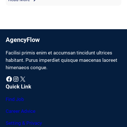
AgencyFlow
Facilisi primis enim et accumsan tincidunt ultrices
habitant. Purus imperdiet quisque maecenas laoreet
himenaeos congue.
Facebook
Instagram
X
Quick Link
Find Job
Career Advice
Setting & Privacy