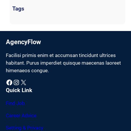
Tags
AgencyFlow
Facilisi primis enim et accumsan tincidunt ultrices
habitant. Purus imperdiet quisque maecenas laoreet
himenaeos congue.
Facebook
Instagram
X
Quick Link
Find Job
Career Advice
Setting & Privacy