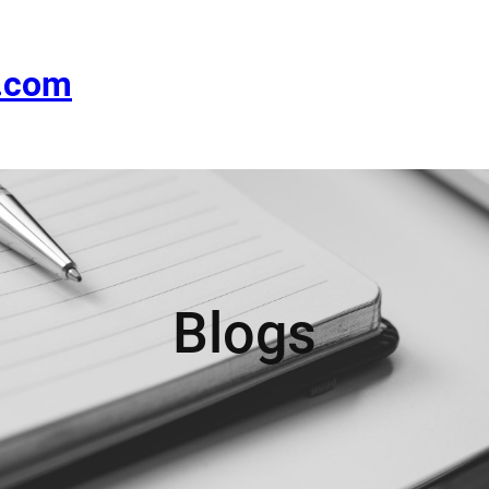
e.com
Blogs