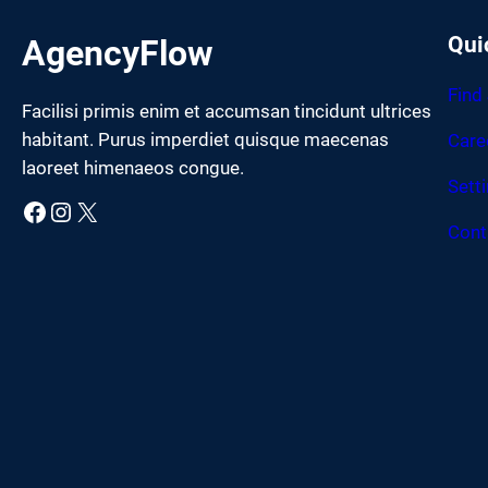
Qui
AgencyFlow
Find
Facilisi primis enim et accumsan tincidunt ultrices
habitant. Purus imperdiet quisque maecenas
Care
laoreet himenaeos congue.
Sett
Facebook
Instagram
X
Cont