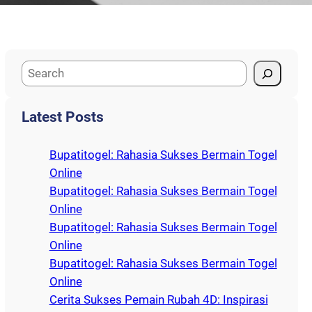
S
e
a
Latest Posts
r
c
Bupatitogel: Rahasia Sukses Bermain Togel
h
Online
Bupatitogel: Rahasia Sukses Bermain Togel
Online
Bupatitogel: Rahasia Sukses Bermain Togel
Online
Bupatitogel: Rahasia Sukses Bermain Togel
Online
Cerita Sukses Pemain Rubah 4D: Inspirasi