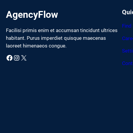
Qui
AgencyFlow
Find
Facilisi primis enim et accumsan tincidunt ultrices
habitant. Purus imperdiet quisque maecenas
Care
laoreet himenaeos congue.
Sett
Facebook
Instagram
X
Cont