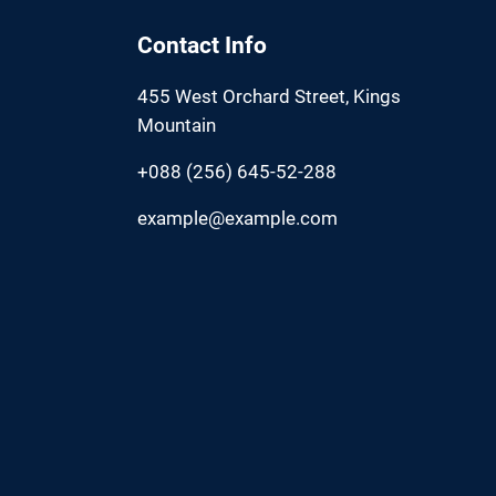
Contact Info
455 West Orchard Street, Kings
Mountain
+088 (256) 645-52-288
example@example.com