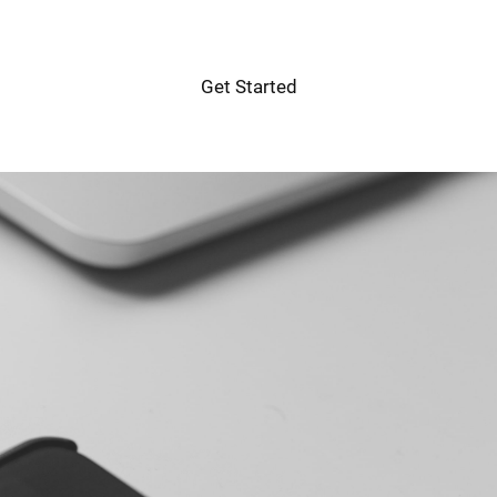
Get Started