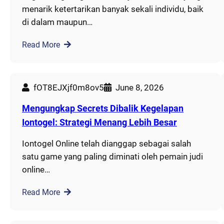
menarik ketertarikan banyak sekali individu, baik
di dalam maupun…
Read More
fOT8EJXjf0m8ov5
June 8, 2026
Mengungkap Secrets Dibalik Kegelapan
Iontogel: Strategi Menang Lebih Besar
Iontogel Online telah dianggap sebagai salah
satu game yang paling diminati oleh pemain judi
online…
Read More