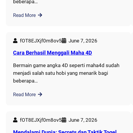
beberapa…
Read More
fOT8EJXjf0m8ov5
June 7, 2026
Cara Berhasil Menggali Maha 4D
Bermain game angka 4D seperti maha4d sudah
menjadi salah satu hobi yang menarik bagi
beberapa…
Read More
fOT8EJXjf0m8ov5
June 7, 2026
Mendalami Dunia: Secrets dan Taktik Togel