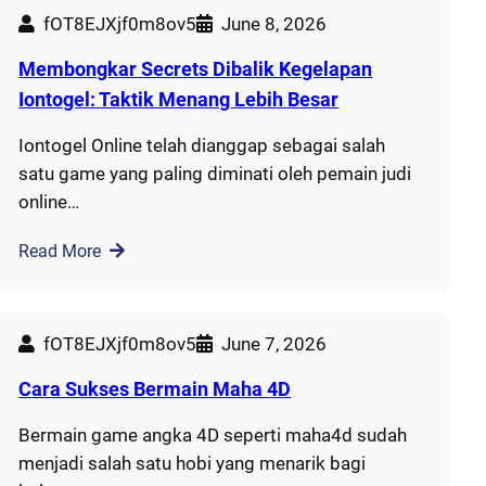
fOT8EJXjf0m8ov5
June 8, 2026
Membongkar Secrets Dibalik Kegelapan
Iontogel: Taktik Menang Lebih Besar
Iontogel Online telah dianggap sebagai salah
satu game yang paling diminati oleh pemain judi
online…
Read More
fOT8EJXjf0m8ov5
June 7, 2026
Cara Sukses Bermain Maha 4D
Bermain game angka 4D seperti maha4d sudah
menjadi salah satu hobi yang menarik bagi