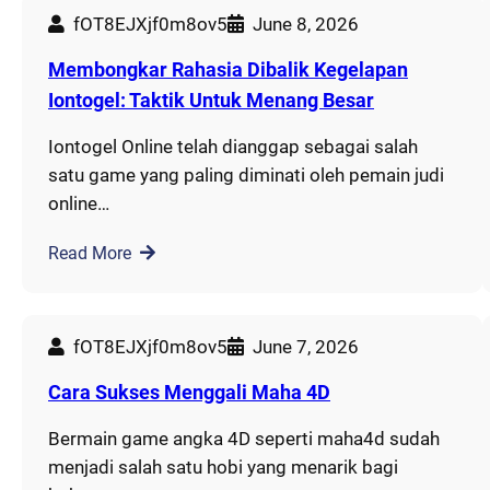
fOT8EJXjf0m8ov5
June 8, 2026
Membongkar Rahasia Dibalik Kegelapan
Iontogel: Taktik Untuk Menang Besar
Iontogel Online telah dianggap sebagai salah
satu game yang paling diminati oleh pemain judi
online…
Read More
fOT8EJXjf0m8ov5
June 7, 2026
Cara Sukses Menggali Maha 4D
Bermain game angka 4D seperti maha4d sudah
menjadi salah satu hobi yang menarik bagi