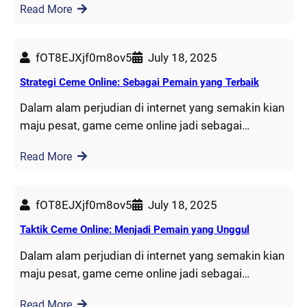
Read More
fOT8EJXjf0m8ov5
July 18, 2025
Strategi Ceme Online: Sebagai Pemain yang Terbaik
Dalam alam perjudian di internet yang semakin kian
maju pesat, game ceme online jadi sebagai…
Read More
fOT8EJXjf0m8ov5
July 18, 2025
Taktik Ceme Online: Menjadi Pemain yang Unggul
Dalam alam perjudian di internet yang semakin kian
maju pesat, game ceme online jadi sebagai…
Read More