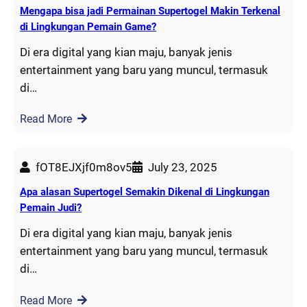
Mengapa bisa jadi Permainan Supertogel Makin Terkenal
di Lingkungan Pemain Game?
Di era digital yang kian maju, banyak jenis
entertainment yang baru yang muncul, termasuk
di…
Read More
fOT8EJXjf0m8ov5
July 23, 2025
Apa alasan Supertogel Semakin Dikenal di Lingkungan
Pemain Judi?
Di era digital yang kian maju, banyak jenis
entertainment yang baru yang muncul, termasuk
di…
Read More