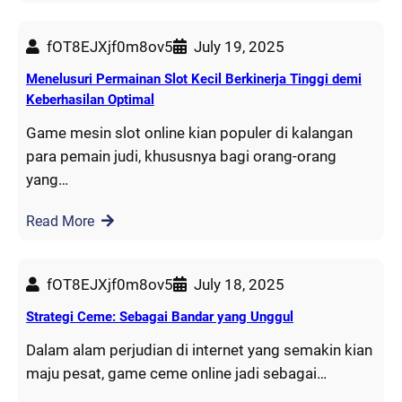
fOT8EJXjf0m8ov5
July 19, 2025
Menelusuri Permainan Slot Kecil Berkinerja Tinggi demi
Keberhasilan Optimal
Game mesin slot online kian populer di kalangan
para pemain judi, khususnya bagi orang-orang
yang…
Read More
fOT8EJXjf0m8ov5
July 18, 2025
Strategi Ceme: Sebagai Bandar yang Unggul
Dalam alam perjudian di internet yang semakin kian
maju pesat, game ceme online jadi sebagai…