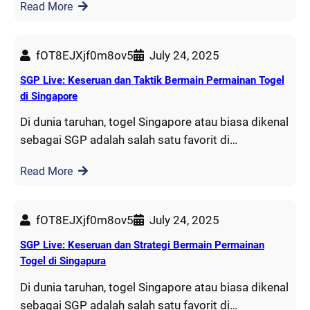
Read More
fOT8EJXjf0m8ov5
July 24, 2025
SGP Live: Keseruan dan Taktik Bermain Permainan Togel
di Singapore
Di dunia taruhan, togel Singapore atau biasa dikenal
sebagai SGP adalah salah satu favorit di…
Read More
fOT8EJXjf0m8ov5
July 24, 2025
SGP Live: Keseruan dan Strategi Bermain Permainan
Togel di Singapura
Di dunia taruhan, togel Singapore atau biasa dikenal
sebagai SGP adalah salah satu favorit di…