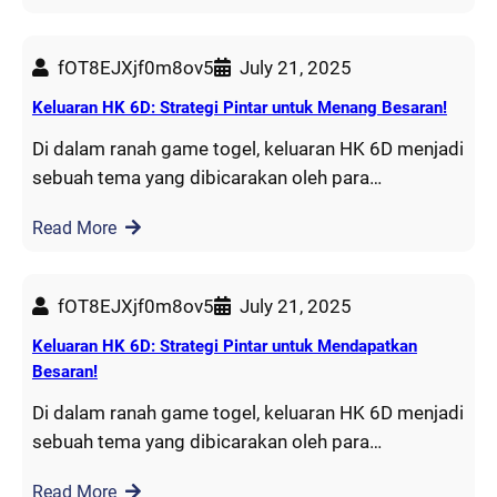
fOT8EJXjf0m8ov5
July 21, 2025
Keluaran HK 6D: Strategi Pintar untuk Menang Besaran!
Di dalam ranah game togel, keluaran HK 6D menjadi
sebuah tema yang dibicarakan oleh para…
Read More
fOT8EJXjf0m8ov5
July 21, 2025
Keluaran HK 6D: Strategi Pintar untuk Mendapatkan
Besaran!
Di dalam ranah game togel, keluaran HK 6D menjadi
sebuah tema yang dibicarakan oleh para…
Read More