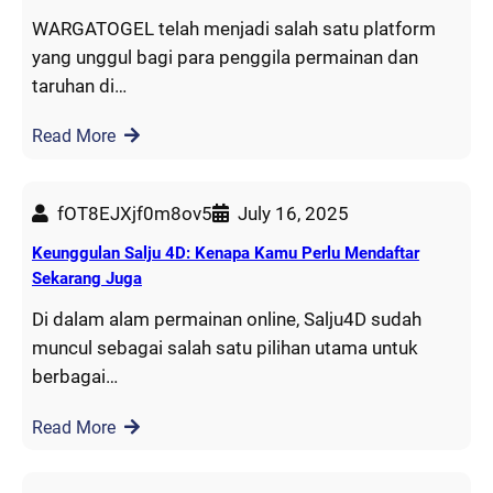
WARGATOGEL telah menjadi salah satu platform
yang unggul bagi para penggila permainan dan
taruhan di…
Read More
fOT8EJXjf0m8ov5
July 16, 2025
Keunggulan Salju 4D: Kenapa Kamu Perlu Mendaftar
Sekarang Juga
Di dalam alam permainan online, Salju4D sudah
muncul sebagai salah satu pilihan utama untuk
berbagai…
Read More