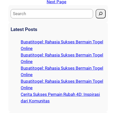
Next Page
S
e
a
Latest Posts
r
c
Bupatitogel: Rahasia Sukses Bermain Togel
h
Online
Bupatitogel: Rahasia Sukses Bermain Togel
Online
Bupatitogel: Rahasia Sukses Bermain Togel
Online
Bupatitogel: Rahasia Sukses Bermain Togel
Online
Cerita Sukses Pemain Rubah 4D: Inspirasi
dari Komunitas