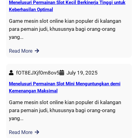
Menelusuri Permainan Slot Kecil Berkinerja Tinggi untuk
Keberhasilan Optimal
Game mesin slot online kian populer di kalangan
para pemain judi, khususnya bagi orang-orang
yang…
Read More
fOT8EJXjf0m8ov5
July 19, 2025
Menelusuri Permainan Slot Mini Menguntungkan demi
Kemenangan Maksimal
Game mesin slot online kian populer di kalangan
para pemain judi, khususnya bagi orang-orang
yang…
Read More