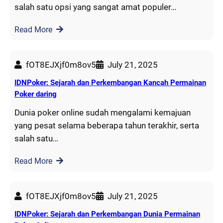
salah satu opsi yang sangat amat populer…
Read More
fOT8EJXjf0m8ov5
July 21, 2025
IDNPoker: Sejarah dan Perkembangan Kancah Permainan
Poker daring
Dunia poker online sudah mengalami kemajuan
yang pesat selama beberapa tahun terakhir, serta
salah satu…
Read More
fOT8EJXjf0m8ov5
July 21, 2025
IDNPoker: Sejarah dan Perkembangan Dunia Permainan