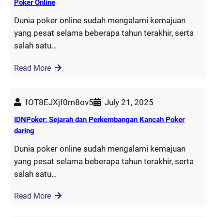
Poker Online
Dunia poker online sudah mengalami kemajuan
yang pesat selama beberapa tahun terakhir, serta
salah satu…
Read More
fOT8EJXjf0m8ov5
July 21, 2025
IDNPoker: Sejarah dan Perkembangan Kancah Poker
daring
Dunia poker online sudah mengalami kemajuan
yang pesat selama beberapa tahun terakhir, serta
salah satu…
Read More