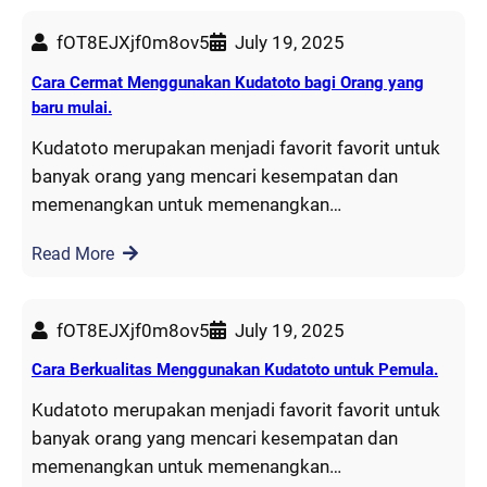
fOT8EJXjf0m8ov5
July 19, 2025
Cara Cermat Menggunakan Kudatoto bagi Orang yang
baru mulai.
Kudatoto merupakan menjadi favorit favorit untuk
banyak orang yang mencari kesempatan dan
memenangkan untuk memenangkan…
Read More
fOT8EJXjf0m8ov5
July 19, 2025
Cara Berkualitas Menggunakan Kudatoto untuk Pemula.
Kudatoto merupakan menjadi favorit favorit untuk
banyak orang yang mencari kesempatan dan
memenangkan untuk memenangkan…