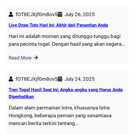
fOT8EJXjf0m8ov5
July 26, 2025
Live Draw Toto Hari Ini: Akhir dari Penantian Anda
Hari ini adalah momen yang ditunggu-tunggu bagi
para pecinta togel. Dengan hasil yang akan segera…
Read More
fOT8EJXjf0m8ov5
July 24, 2025
Tren Togel Hasil Saat Ini: Angka-angka yang Harus Anda
Diperhatikan
Dalam alam permainan lotre, khususnya lotre
Hongkong, beberapa pemain yang senantiasa
mencari berita terkini tentang…