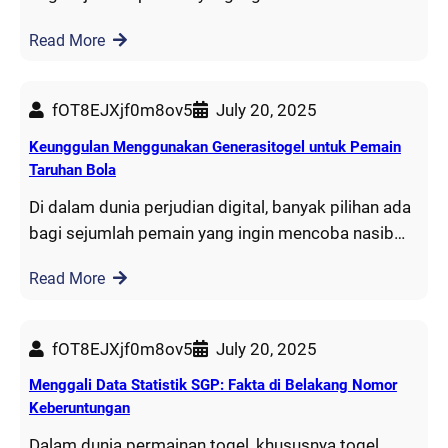
Read More
fOT8EJXjf0m8ov5
July 20, 2025
Keunggulan Menggunakan Generasitogel untuk Pemain
Taruhan Bola
Di dalam dunia perjudian digital, banyak pilihan ada
bagi sejumlah pemain yang ingin mencoba nasib…
Read More
fOT8EJXjf0m8ov5
July 20, 2025
Menggali Data Statistik SGP: Fakta di Belakang Nomor
Keberuntungan
Dalam dunia permainan togel, khususnya togel,