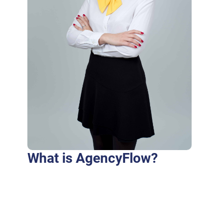
What is AgencyFlow?
Purus fringilla conubia cubilia eros laoreet
ex accumsan ut cursus. Laoreet at elit augue
dapibus morbi dictumst et aliquet. Euismod