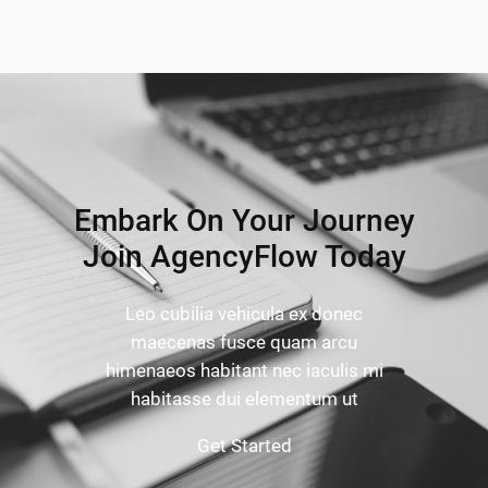
Embark On Your Journey
Join AgencyFlow Today
Leo cubilia vehicula ex donec
maecenas fusce quam arcu
himenaeos habitant nec iaculis mi
habitasse dui elementum ut
Get Started