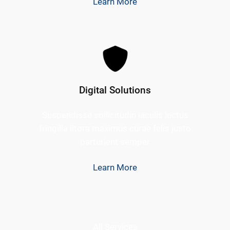
Learn More
Digital Solutions
Suspendisse sollicitudin iaculis lectus
fringilla litora maximus curae felis justo
parturient semper
Learn More
All Services