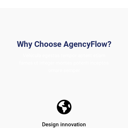
Why Choose AgencyFlow?
Vehicula egestas tempor aptent etiam
fames ut integer montes potenti inceptos
ornare semper
Design innovation