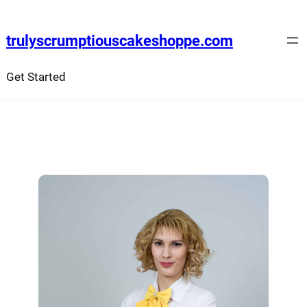
trulyscrumptiouscakeshoppe.com
Get Started