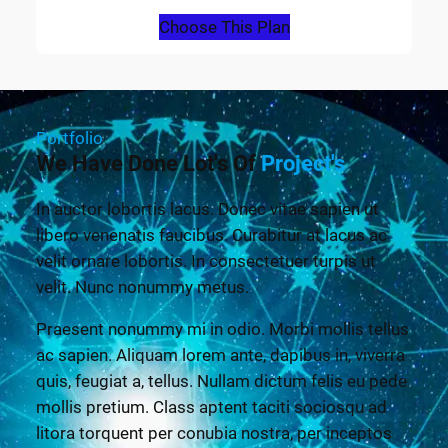
Choose This Plan
Portfolio
We Have Done Lot's Of
Project's
In auctor lobortis lacus. Donec vitae sapien ut
libero venenatis faucibus. Curabitur at lacus ac
velit ornare lobortis. In consectetuer turpis ut
velit. Nunc nonummy metus.
Praesent nonummy mi in odio. Morbi mollis tellus
ac sapien. Aliquam lorem ante, dapibus in, viverra
quis, feugiat a, tellus. Nullam dictum felis eu pede
mollis pretium. Class aptent taciti sociosqu ad
litora torquent per conubia nostra, per inceptos