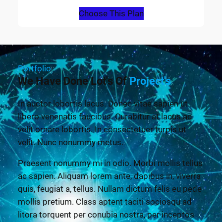
Choose This Plan
Portfolio
We Have Done Lot's Of
Project's
In auctor lobortis lacus. Donec vitae sapien ut
libero venenatis faucibus. Curabitur at lacus ac
velit ornare lobortis. In consectetuer turpis ut
velit. Nunc nonummy metus.
Praesent nonummy mi in odio. Morbi mollis tellus
ac sapien. Aliquam lorem ante, dapibus in, viverra
quis, feugiat a, tellus. Nullam dictum felis eu pede
mollis pretium. Class aptent taciti sociosqu ad
litora torquent per conubia nostra, per inceptos