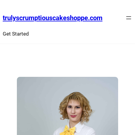
trulyscrumptiouscakeshoppe.com
Get Started