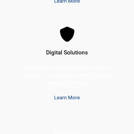
Learn More
Digital Solutions
Suspendisse sollicitudin iaculis lectus
fringilla litora maximus curae felis justo
parturient semper
Learn More
All Services