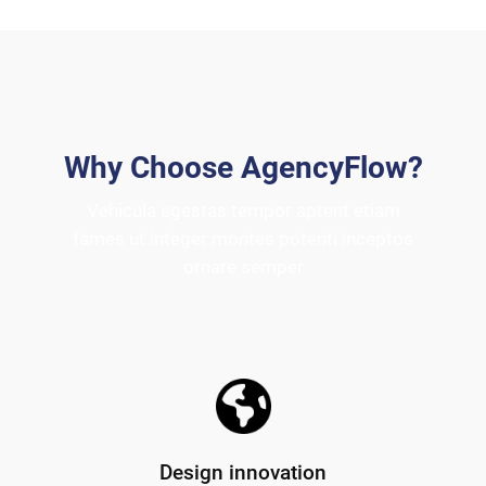
Why Choose AgencyFlow?
Vehicula egestas tempor aptent etiam
fames ut integer montes potenti inceptos
ornare semper
Design innovation