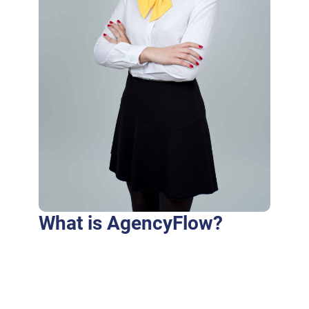
What is AgencyFlow?
Purus fringilla conubia cubilia eros laoreet
ex accumsan ut cursus. Laoreet at elit augue
dapibus morbi dictumst et aliquet. Euismod