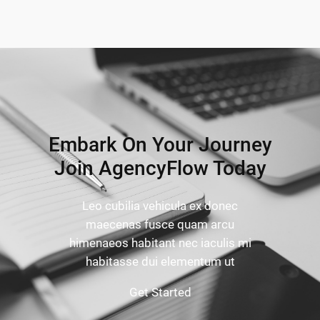
Embark On Your Journey
Join AgencyFlow Today
Leo cubilia vehicula ex donec
maecenas fusce quam arcu
himenaeos habitant nec iaculis mi
habitasse dui elementum ut
Get Started