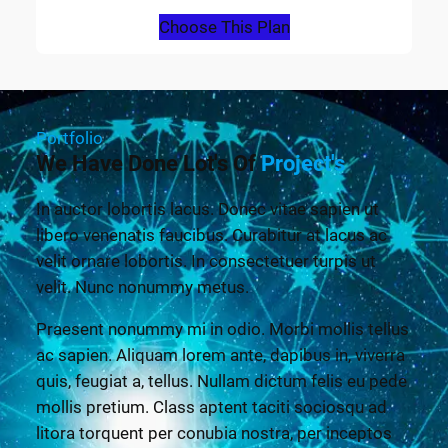
Choose This Plan
Portfolio
We Have Done Lot's Of
Project's
In auctor lobortis lacus. Donec vitae sapien ut
libero venenatis faucibus. Curabitur at lacus ac
velit ornare lobortis. In consectetuer turpis ut
velit. Nunc nonummy metus.
Praesent nonummy mi in odio. Morbi mollis tellus
ac sapien. Aliquam lorem ante, dapibus in, viverra
quis, feugiat a, tellus. Nullam dictum felis eu pede
mollis pretium. Class aptent taciti sociosqu ad
litora torquent per conubia nostra, per inceptos