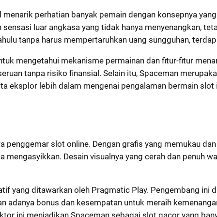
sil menarik perhatian banyak pemain dengan konsepnya yan
n sensasi luar angkasa yang tidak hanya menyenangkan, tet
dahulu tanpa harus mempertaruhkan uang sungguhan, terd
tuk mengetahui mekanisme permainan dan fitur-fitur mena
uan tanpa risiko finansial. Selain itu, Spaceman merupakan 
ta eksplor lebih dalam mengenai pengalaman bermain slot 
ra penggemar slot online. Dengan grafis yang memukau dan
a mengasyikkan. Desain visualnya yang cerah dan penuh wa
novatif yang ditawarkan oleh Pragmatic Play. Pengembang 
an adanya bonus dan kesempatan untuk meraih kemenangan
tor ini menjadikan Spaceman sebagai slot gacor yang bany