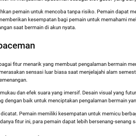
hkan pemain untuk mencoba tanpa risiko. Pemain dapat m
i memberikan kesempatan bagi pemain untuk memahami me
gan saat bermain di akun nyata.
Spaceman
gai fitur menarik yang membuat pengalaman bermain menja
erasakan sensasi luar biasa saat menjelajahi alam semesta
kemenangan.
emukau dan efek suara yang imersif. Desain visual yang fut
ng dengan baik untuk menciptakan pengalaman bermain yang
ut dicatat. Pemain memiliki kesempatan untuk memicu berba
ya fitur ini, para pemain dapat lebih bersenang-senang sam