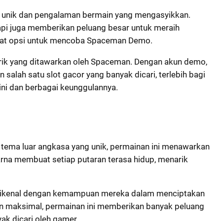
g unik dan pengalaman bermain yang mengasyikkan.
api juga memberikan peluang besar untuk meraih
apat opsi untuk mencoba Spaceman Demo.
rik yang ditawarkan oleh Spaceman. Dengan akun demo,
salah satu slot gacor yang banyak dicari, terlebih bagi
ini dan berbagai keunggulannya.
 tema luar angkasa yang unik, permainan ini menawarkan
rna membuat setiap putaran terasa hidup, menarik
ini dikenal dengan kemampuan mereka dalam menciptakan
 maksimal, permainan ini memberikan banyak peluang
ak dicari oleh gamer.