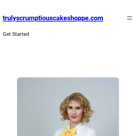
trulyscrumptiouscakeshoppe.com
Get Started