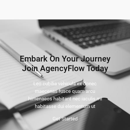
Embark On Your Journey
Join AgencyFlow Today
Leo cubilia vehicula ex donec
maecenas fusce quam arcu
himenaeos habitant nec iaculis mi
habitasse dui elementum ut
Get Started