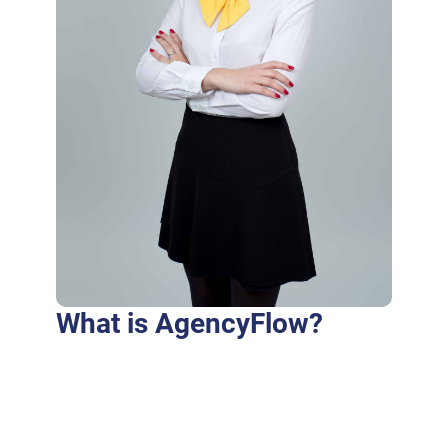
What is AgencyFlow?
Purus fringilla conubia cubilia eros laoreet
ex accumsan ut cursus. Laoreet at elit augue
dapibus morbi dictumst et aliquet. Euismod