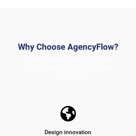
Why Choose AgencyFlow?
Vehicula egestas tempor aptent etiam
fames ut integer montes potenti inceptos
ornare semper
Design innovation