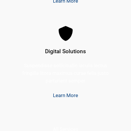
Learn More
Digital Solutions
Suspendisse sollicitudin iaculis lectus
fringilla litora maximus curae felis justo
parturient semper
Learn More
All Services