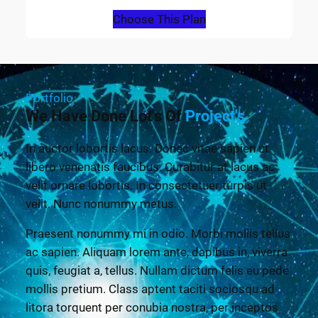
Choose This Plan
Portfolio
We Have Done Lot's Of
Project's
In auctor lobortis lacus. Donec vitae sapien ut
libero venenatis faucibus. Curabitur at lacus ac
velit ornare lobortis. In consectetuer turpis ut
velit. Nunc nonummy metus.
Praesent nonummy mi in odio. Morbi mollis tellus
ac sapien. Aliquam lorem ante, dapibus in, viverra
quis, feugiat a, tellus. Nullam dictum felis eu pede
mollis pretium. Class aptent taciti sociosqu ad
litora torquent per conubia nostra, per inceptos