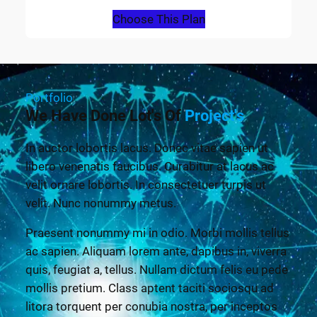
Choose This Plan
Portfolio
We Have Done Lot's Of
Project's
In auctor lobortis lacus. Donec vitae sapien ut
libero venenatis faucibus. Curabitur at lacus ac
velit ornare lobortis. In consectetuer turpis ut
velit. Nunc nonummy metus.
Praesent nonummy mi in odio. Morbi mollis tellus
ac sapien. Aliquam lorem ante, dapibus in, viverra
quis, feugiat a, tellus. Nullam dictum felis eu pede
mollis pretium. Class aptent taciti sociosqu ad
litora torquent per conubia nostra, per inceptos